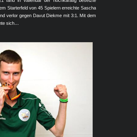
 fand in Vallendar der hochkarätig besetzte
nem Starterfeld von 45 Spielern erreichte Sascha
 und verlor gegen Davut Diekme mit 3:1. Mit dem
nnte sich…