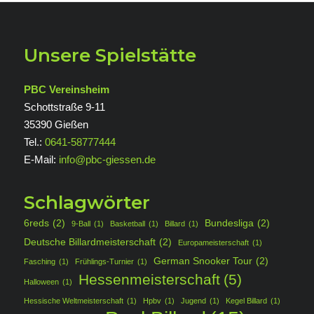
Unsere Spielstätte
PBC Vereinsheim
Schottstraße 9-11
35390 Gießen
Tel.:
0641-58777444
E-Mail:
info@pbc-giessen.de
Schlagwörter
6reds
(2)
Bundesliga
(2)
9-Ball
(1)
Basketball
(1)
Billard
(1)
Deutsche Billardmeisterschaft
(2)
Europameisterschaft
(1)
German Snooker Tour
(2)
Fasching
(1)
Frühlings-Turnier
(1)
Hessenmeisterschaft
(5)
Halloween
(1)
Hessische Weltmeisterschaft
(1)
Hpbv
(1)
Jugend
(1)
Kegel Billard
(1)