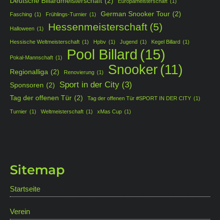
Deutsche Billardmeisterschaft
(2)
Europameisterschaft
(1)
German Snooker Tour
(2)
Fasching
(1)
Frühlings-Turnier
(1)
Hessenmeisterschaft
(5)
Halloween
(1)
Hessische Weltmeisterschaft
(1)
Hpbv
(1)
Jugend
(1)
Kegel Billard
(1)
Pool Billard
(15)
Pokal-Mannschaft
(1)
Snooker
(11)
Regionalliga
(2)
Renovierung
(1)
Sport in der City
(3)
Sponsoren
(2)
Tag der offenen Tür
(2)
Tag der offenen Tür #SPORT IN DER CITY
(1)
Turnier
(1)
Weltmeisterschaft
(1)
xMas Cup
(1)
Sitemap
Startseite
Verein