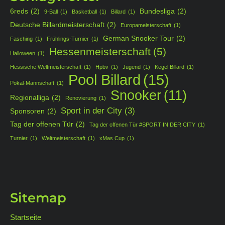
6reds
(2)
Bundesliga
(2)
9-Ball
(1)
Basketball
(1)
Billard
(1)
Deutsche Billardmeisterschaft
(2)
Europameisterschaft
(1)
German Snooker Tour
(2)
Fasching
(1)
Frühlings-Turnier
(1)
Hessenmeisterschaft
(5)
Halloween
(1)
Hessische Weltmeisterschaft
(1)
Hpbv
(1)
Jugend
(1)
Kegel Billard
(1)
Pool Billard
(15)
Pokal-Mannschaft
(1)
Snooker
(11)
Regionalliga
(2)
Renovierung
(1)
Sport in der City
(3)
Sponsoren
(2)
Tag der offenen Tür
(2)
Tag der offenen Tür #SPORT IN DER CITY
(1)
Turnier
(1)
Weltmeisterschaft
(1)
xMas Cup
(1)
Sitemap
Startseite