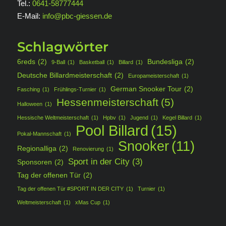
Tel.:
0641-58777444
E-Mail:
info@pbc-giessen.de
Schlagwörter
6reds
(2)
Bundesliga
(2)
9-Ball
(1)
Basketball
(1)
Billard
(1)
Deutsche Billardmeisterschaft
(2)
Europameisterschaft
(1)
German Snooker Tour
(2)
Fasching
(1)
Frühlings-Turnier
(1)
Hessenmeisterschaft
(5)
Halloween
(1)
Hessische Weltmeisterschaft
(1)
Hpbv
(1)
Jugend
(1)
Kegel Billard
(1)
Pool Billard
(15)
Pokal-Mannschaft
(1)
Snooker
(11)
Regionalliga
(2)
Renovierung
(1)
Sport in der City
(3)
Sponsoren
(2)
Tag der offenen Tür
(2)
Tag der offenen Tür #SPORT IN DER CITY
(1)
Turnier
(1)
Weltmeisterschaft
(1)
xMas Cup
(1)