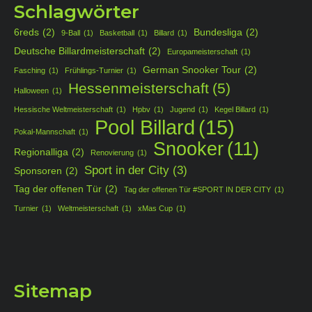
Schlagwörter
6reds
(2)
Bundesliga
(2)
9-Ball
(1)
Basketball
(1)
Billard
(1)
Deutsche Billardmeisterschaft
(2)
Europameisterschaft
(1)
German Snooker Tour
(2)
Fasching
(1)
Frühlings-Turnier
(1)
Hessenmeisterschaft
(5)
Halloween
(1)
Hessische Weltmeisterschaft
(1)
Hpbv
(1)
Jugend
(1)
Kegel Billard
(1)
Pool Billard
(15)
Pokal-Mannschaft
(1)
Snooker
(11)
Regionalliga
(2)
Renovierung
(1)
Sport in der City
(3)
Sponsoren
(2)
Tag der offenen Tür
(2)
Tag der offenen Tür #SPORT IN DER CITY
(1)
Turnier
(1)
Weltmeisterschaft
(1)
xMas Cup
(1)
Sitemap